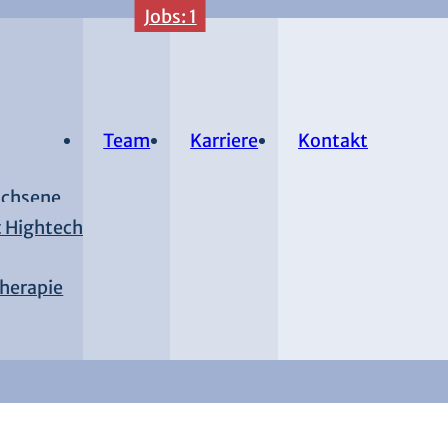
Jobs: 1
Team
Karriere
Kontakt
achsene
 Hightech
herapie