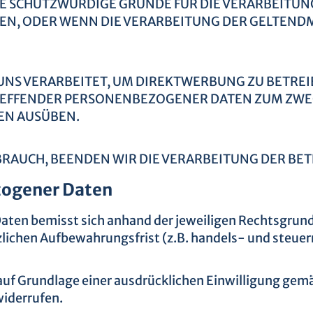
E SCHUTZWÜRDIGE GRÜNDE FÜR DIE VERARBEITUNG
N, ODER WENN DIE VERARBEITUNG DER GELTEND
 VERARBEITET, UM DIREKTWERBUNG ZU BETREIBEN
TREFFENDER PERSONENBEZOGENER DATEN ZUM ZWE
EN AUSÜBEN.
RAUCH, BEENDEN WIR DIE VERARBEITUNG DER BE
zogener Daten
aten bemisst sich anhand der jeweiligen Rechtsgrun
tzlichen Aufbewahrungsfrist (z.B. handels- und steue
f Grundlage einer ausdrücklichen Einwilligung gemäß 
widerrufen.