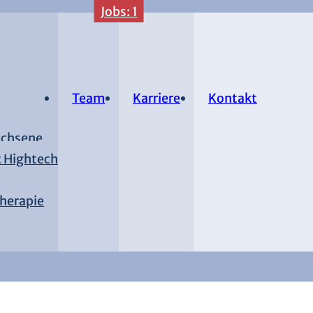
Jobs: 1
Team
Karriere
Kontakt
achsene
 Hightech
herapie