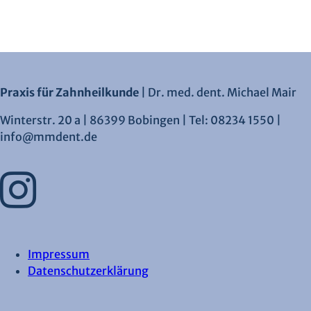
Praxis für Zahnheilkunde
| Dr. med. dent. Michael Mair
Winterstr. 20 a | 86399 Bobingen | Tel: 08234 1550 |
info@mmdent.de
Impressum
Datenschutzerklärung